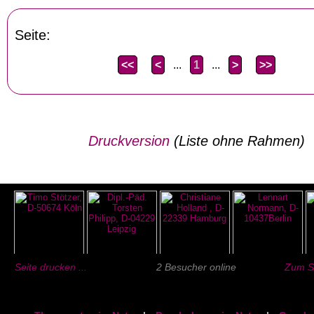
Seite:
<<
<
...
1
...
>
>>
Druckversion
(Liste ohne Rahmen)
Seite drucken ...
2 Besucher online
Zum Se