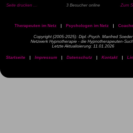
Seite drucken ...
3 Besucher online
Zum Se
Therapeuten im Netz
|
Psychologen im Netz
|
Coache
Copyright (2005-2025): Dipl.-Psych. Manfred Soeder
Netzwerk Hypnotherapie - die Hypnotherapeuten-Suc
Letzte Aktualisierung: 11.01.2026
Startseite
|
Impressum
|
Datenschutz
|
Kontakt
|
Li