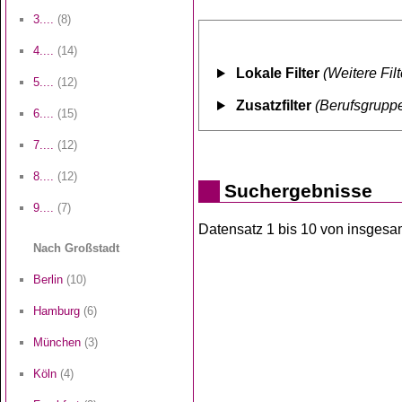
3....
(8)
4....
(14)
Lokale Filter
(Weitere Fil
5....
(12)
Zusatzfilter
(Berufsgruppe
6....
(15)
7....
(12)
8....
(12)
Suchergebnisse
9....
(7)
Datensatz 1 bis 10 von insgesamt
Nach Großstadt
Berlin
(10)
Hamburg
(6)
München
(3)
Köln
(4)