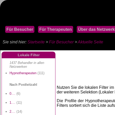
Für Besucher
Für Therapeuten
Über das Netzwerk
Sie sind hier:
Startseite
>
Für Besucher
>
Aktuelle Seite
Lokale Filter
1437 Behandler in allen
Netzwerken
Hypnotherapeuten
(111)
Nach Postleitzahl
Nutzen Sie die lokalen Filter im
der weiteren Selektion (Lokaler Fi
0....
(6)
Die Profile der Hypnotherapeute
1....
(11)
Filters sortiert sich die Liste au
2....
(14)