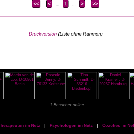
<<
<
...
1
...
>
>>
Druckversion
(Liste ohne Rahmen)
1 Besucher online
herapeuten im Netz
|
Psychologen im Netz
|
Coaches im Net