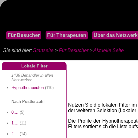
Für Besucher
Für Therapeuten
Über das Netzwerk
Sie sind hier:
Startseite
>
Für Besucher
>
Aktuelle Seite
Lokale Filter
1436 Behandler in allen
Netzwerken
Hypnotherapeuten
(110)
Nach Postleitzahl
Nutzen Sie die lokalen Filter im
der weiteren Selektion (Lokaler Fi
0....
(5)
Die Profile der Hypnotherapeute
1....
(11)
Filters sortiert sich die Liste au
2....
(14)