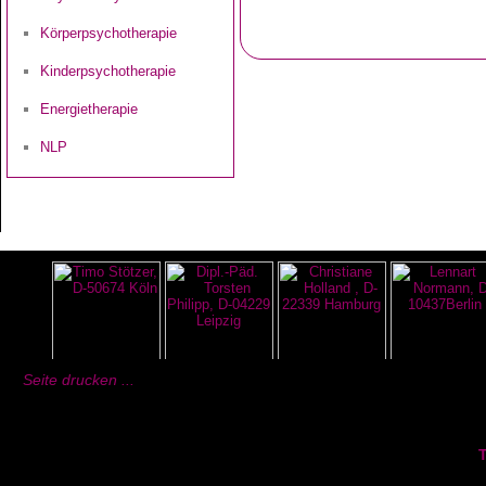
Körperpsychotherapie
Kinderpsychotherapie
Energietherapie
NLP
Seite drucken ...
T