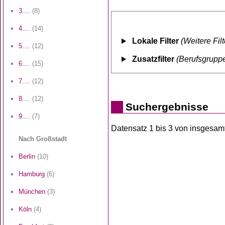
3....
(8)
4....
(14)
Lokale Filter
(Weitere Fil
5....
(12)
Zusatzfilter
(Berufsgruppe
6....
(15)
7....
(12)
8....
(12)
Suchergebnisse
9....
(7)
Datensatz 1 bis 3 von insgesamt 
Nach Großstadt
Berlin
(10)
Hamburg
(6)
München
(3)
Köln
(4)