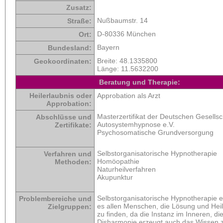
Zusatz:
Nußbaumstr. 14
Straße:
D-80336 München
Ort:
Bayern
Bundesland:
Breite:
48.1335800
Geokoordinaten:
Länge:
11.5632200
Beratung und Therapie:
Heilerlaubnis oder
Approbation als Arzt
Approbation:
Masterzertifikat der Deutschen Gesellsch
Abschlüsse und
Autosystemhypnose e.V.
Zertifikate:
Psychosomatische Grundversorgung
Selbstorganisatorische Hypnotherapie
Verfahren und
Homöopathie
Methoden:
Naturheilverfahren
Akupunktur
Selbstorganisatorische Hypnotherapie e
Problembereiche und
es allen Menschen, die Lösung und Heil
Zielgruppen:
zu finden, da die Instanz im Inneren, di
Disharmonie erzeugt auch das Wissen 