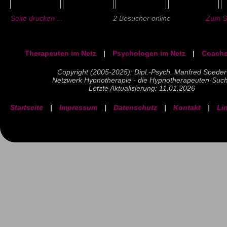
Seite drucken ...
2 Besucher online
Zum Se
Therapeuten im Netz
|
Psychologen im Netz
|
Coache
Copyright (2005-2025): Dipl.-Psych. Manfred Soeder
Netzwerk Hypnotherapie - die Hypnotherapeuten-Suc
Letzte Aktualisierung: 11.01.2026
Startseite
|
Impressum
|
Datenschutz
|
Kontakt
|
Li