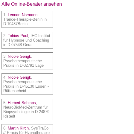
Alle Online-Berater ansehen
1.
Lennart Normann
,
Trance-Therapie-Berlin in
D-10437Berlin
2.
Tobias Paul
, IHC Institut
für Hypnose und Coaching
in D-07548 Gera
3.
Nicole Gerigk
,
Psychotherapeutische
Praxis in D-32791 Lage
4.
Nicole Gerigk
,
Psychotherapeutische
Praxis in D-45130 Essen -
Rüttenscheid
5.
Herbert Schraps
,
NeuroBioMed-Zentrum für
Biopsychologie in D-24879
Idstedt
6.
Martin Kirch
, SysTraCo
// Praxis für Hypnotherapie