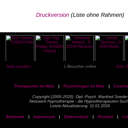
Druckversion
(Liste ohne Rahmen)
Seite drucken ...
1 Besucher online
Zum Se
Therapeuten im Netz
|
Psychologen im Netz
|
Coache
Copyright (2005-2025): Dipl.-Psych. Manfred Soeder
Netzwerk Hypnotherapie - die Hypnotherapeuten-Suc
Letzte Aktualisierung: 11.01.2026
Startseite
|
Impressum
|
Datenschutz
|
Kontakt
|
Li