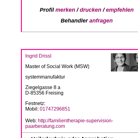
Profil
merken
/
drucken
/
empfehlen
Behandler
anfragen
Ingrid Drissl
Master of Social Work (MSW)
systemmanufaktur
Ziegelgasse 8 a
D-85356 Freising
Festnetz:
Mobil:
01747296851
Web:
http://familientherapie-supervision-
paarberatung.com