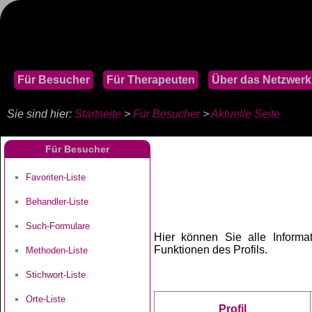
Für Besucher
Für Therapeuten
Über das Netzwerk
Sie sind hier:
Startseite
>
Für Besucher
>
Aktuelle Seite
Für Besucher
Favoriten-Liste
Behandler-Liste
Such-Formulare
Hier können Sie alle Informa
Funktionen des Profils.
Methoden-Liste
Stichwort-Liste
Orte-Liste
Profil