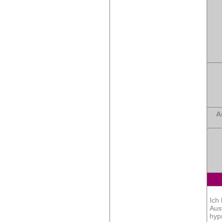
A
Ich
Aus
hyp