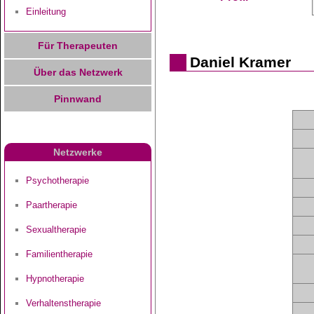
Einleitung
Für Therapeuten
Daniel Kramer
Über das Netzwerk
Pinnwand
Netzwerke
Psychotherapie
Paartherapie
Sexualtherapie
Familientherapie
Hypnotherapie
Verhaltenstherapie