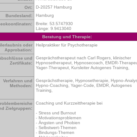
D-20257 Hamburg
Ort:
Hamburg
Bundesland:
Breite:
53.5747930
eokoordinaten:
Länge:
9.9413040
Beratung und Therapie:
ilerlaubnis oder
Heilpraktiker für Psychotherapie
Approbation:
Gesprächstherapeut nach Carl Rogers, klinischer
Abschlüsse und
Hypnosetherapeut, Hypnosecoach, EMDR-Therapeu
Zertifikate:
Yager-Therapeut, Kursleiter Autogenes Training,
Gesprächstherapie, Hypnosetherapie, Hypno-Analy
Verfahren und
Hypno-Coaching, Yager-Code, EMDR, Autogenes
Methoden:
Training,
Coaching und Kurzzeittherapie bei
roblembereiche
nd Zielgruppen:
- Stress und Burnout
- Motivationsproblemen
- Ängsten und Phobien
- Selbstwert-Themen
- Bindungs-Themen