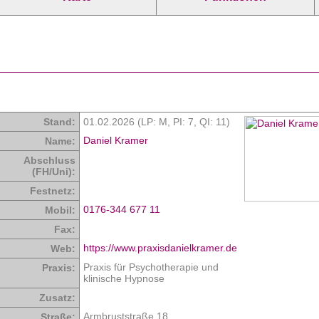
Stand:
01.02.2026 (LP: M,
PI: 7
,
QI: 11
)
Daniel Kramer
Name:
Abschluss
(FH/Uni):
Festnetz:
0176-344 677 11
Mobil:
Fax:
https://www.praxisdanielkramer.de
Web:
Praxis für Psychotherapie und
Praxis:
klinische Hypnose
Zusatz:
Armbruststraße 18
Straße: