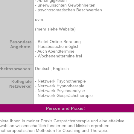
- Abhängigkeiten
- unerwünschten Gewohnheiten
- psychosomatischen Beschwerden
uvm.
(mehr siehe Website)
- Bietet Online-Beratung
Besondere
- Hausbesuche möglich
Angebote:
- Auch Abendtermine
- Wochenendtermine frei
Deutsch, Englisch
rbeitssprachen:
- Netzwerk Psychotherapie
Kollegiale
- Netzwerk Hypnotherapie
Netzwerke:
- Netzwerk Psychoanalyse
- Netzwerk Gesprächstherapie
Person und Praxis:
 biete Ihnen in meiner Praxis Gesprächstherapie und eine effektive
wahl an wissenschaftlich fundierten und klinisch erprobten
notherapeutischen Methoden für Coaching und Therapie.