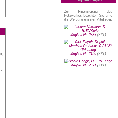
t,
se,