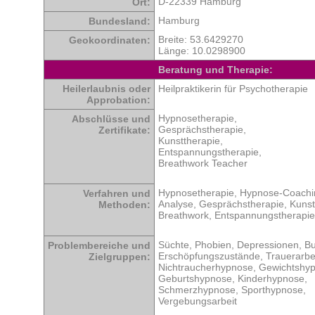
D-22339 Hamburg
Ort:
Hamburg
Bundesland:
Breite: 53.6429270
Geokoordinaten:
Länge: 10.0298900
Beratung und Therapie:
Heilerlaubnis oder
Heilpraktikerin für Psychotherapie
Approbation:
Hypnosetherapie,
Abschlüsse und
Gesprächstherapie,
Zertifikate:
Kunsttherapie,
Entspannungstherapie,
Breathwork Teacher
Hypnosetherapie, Hypnose-Coachi
Verfahren und
Analyse, Gesprächstherapie, Kunst
Methoden:
Breathwork, Entspannungstherapie
Süchte, Phobien, Depressionen, Bu
Problembereiche und
Erschöpfungszustände, Trauerarbei
Zielgruppen:
Nichtraucherhypnose, Gewichtshy
Geburtshypnose, Kinderhypnose,
Schmerzhypnose, Sporthypnose,
Vergebungsarbeit