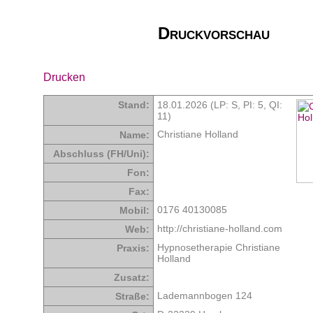
Druckvorschau
Drucken
Stand:
18.01.2026 (LP: S,
PI: 5
,
QI:
11
)
Christiane Holland
Name:
Abschluss (FH/Uni):
Fon:
Fax:
0176 40130085
Mobil:
http://christiane-holland.com
Web:
Hypnosetherapie Christiane
Praxis:
Holland
Zusatz:
Lademannbogen 124
Straße: