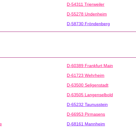
D-54311 Trierweiler
D-55278 Undenheim
D-58730 Fröndenberg
D-60389 Frankfurt Main
D-61723 Wehrheim
D-63500 Seligenstadt
D-63505 Langenselbold
D-65232 Taunusstein
D-66953 Pirmasens
e
D-68161 Mannheim