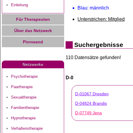
Einleitung
Blau: männlich
Unterstrichen: Mitglied
Für Therapeuten
Über das Netzwerk
Pinnwand
Suchergebnisse
110 Datensätze gefunden!
Netzwerke
Psychotherapie
D-0
Paartherapie
D-01067 Dresden
Sexualtherapie
D-04824 Brandis
Familientherapie
D-07749 Jena
Hypnotherapie
Verhaltenstherapie