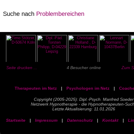
Suche nach
Problembereichen
Seite drucken ...
4 Besucher online
Zum Se
Therapeuten im Netz
|
Psychologen im Netz
|
Coache
Copyright (2005-2025): Dipl.-Psych. Manfred Soeder
Netzwerk Hypnotherapie - die Hypnotherapeuten-Suc
Letzte Aktualisierung: 11.01.2026
Startseite
|
Impressum
|
Datenschutz
|
Kontakt
|
Li