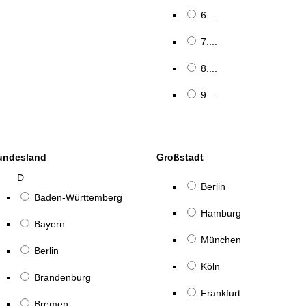
6....
7....
8....
9....
undesland
Großstadt
D
Berlin
Baden-Württemberg
Hamburg
Bayern
München
Berlin
Köln
Brandenburg
Frankfurt
Bremen