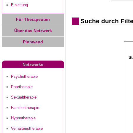
Einleitung
Für Therapeuten
Suche durch Filt
Über das Netzwerk
Pinnwand
St
Netzwerke
Psychotherapie
Paartherapie
Sexualtherapie
Familientherapie
Hypnotherapie
Verhaltenstherapie