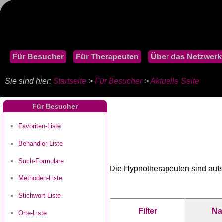
Für Besucher
Für Therapeuten
Über das Netzwerk
Sie sind hier:
Startseite
>
Für Besucher
>
Aktuelle Seite
Für Besucher
Favoriten-Liste
Behandler-Liste
Such-Formulare
Die Hypnotherapeuten sind auf
Methoden-Liste
Stichwort-Liste
Filter
N
Orte-Liste