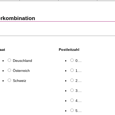
erkombination
aat
Postleitzahl
Deuschland
0....
Österreich
1....
Schweiz
2....
3....
4....
5....