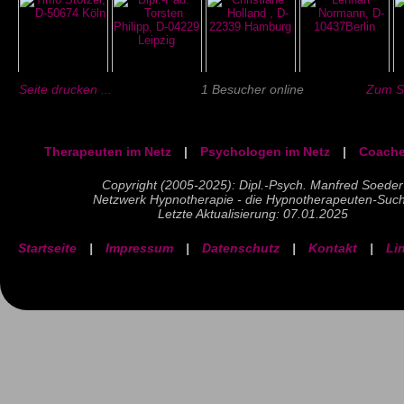
Seite drucken ...
1 Besucher online
Zum Se
Therapeuten im Netz
|
Psychologen im Netz
|
Coache
Copyright (2005-2025): Dipl.-Psych. Manfred Soeder
Netzwerk Hypnotherapie - die Hypnotherapeuten-Suc
Letzte Aktualisierung: 07.01.2025
Startseite
|
Impressum
|
Datenschutz
|
Kontakt
|
Li