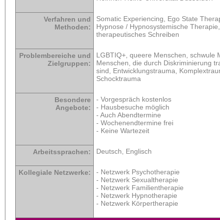
Somatic Experiencing, Ego State Thera
Verfahren und
Hypnose / Hypnosystemische Therapie
Methoden:
therapeutisches Schreiben
LGBTIQ+, queere Menschen, schwule 
Problembereiche und
Menschen, die durch Diskriminierung tr
Zielgruppen:
sind, Entwicklungstrauma, Komplextra
Schocktrauma
- Vorgespräch kostenlos
Besondere
- Hausbesuche möglich
Angebote:
- Auch Abendtermine
- Wochenendtermine frei
- Keine Wartezeit
Deutsch, Englisch
Arbeitssprachen:
- Netzwerk Psychotherapie
Kollegiale Netzwerke:
- Netzwerk Sexualtherapie
- Netzwerk Familientherapie
- Netzwerk Hypnotherapie
- Netzwerk Körpertherapie