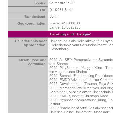
Solmsstraße 30
Straße:
D-10961 Berlin
Ort:
Berlin
Bundesland:
Breite:
52.4908190
Geokoordinaten:
Länge:
13.3926260
Beratung und Therapie:
Heilerlaubnis oder
Heilerlaubnis als Heilpraktiker für Psyc
Approbation:
(Heilerlaubnis vom Gesundheitsamt Berl
Lichtenberg)
2024: An SE™ Perspective on Systemi
Abschlüsse und
and Shame
Zertifikate:
2024: PlayShop mit Maggie Kline - Tra
die Augen eines Kindes
2024: Somatic Experiencing Practitione
2024: EMDR Advanced, Institut Christo
2022: Developmental Trauma, Raja Se
2022: Master of Arts "Kreatives und Bi
Schreiben", Alice Salomon Hochschule B
2020: EMDR, Institut Christoph Mahr
2020: Hypnose Komplettausbildung, T
Institut
2006: "Bachelor of Arts" Sozialwissensc
Heinrich-Heine-Universität Düsseldorf