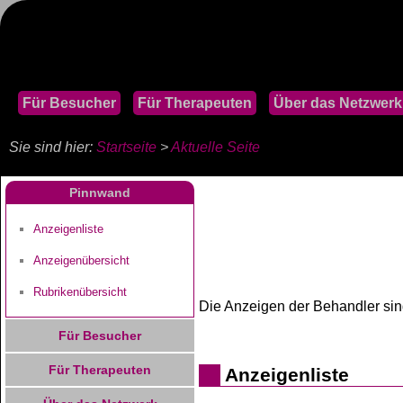
Für Besucher
Für Therapeuten
Über das Netzwerk
Sie sind hier:
Startseite
>
Aktuelle Seite
Pinnwand
Anzeigenliste
Anzeigenübersicht
Rubrikenübersicht
Die Anzeigen der Behandler si
Für Besucher
Für Therapeuten
Anzeigenliste