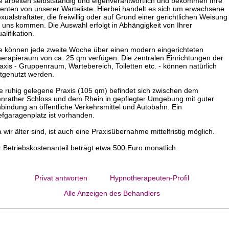
e arbeiten selbstständig und eigenverantwortlich und bekommen Ihre
ienten von unserer Warteliste. Hierbei handelt es sich um erwachsene
xualstraftäter, die freiwillig oder auf Grund einer gerichtlichen Weisung
 uns kommen. Die Auswahl erfolgt in Abhängigkeit von Ihrer
alifikation.
e können jede zweite Woche über einen modern eingerichteten
erapieraum von ca. 25 qm verfügen. Die zentralen Einrichtungen der
axis - Gruppenraum, Wartebereich, Toiletten etc. - können natürlich
tgenutzt werden.
e ruhig gelegene Praxis (105 qm) befindet sich zwischen dem
nrather Schloss und dem Rhein in gepflegter Umgebung mit guter
bindung an öffentliche Verkehrsmittel und Autobahn. Ein
efgaragenplatz ist vorhanden.
 wir älter sind, ist auch eine Praxisübernahme mittelfristig möglich.
r Betriebskostenanteil beträgt etwa 500 Euro monatlich.
Privat antworten
Hypnotherapeuten-Profil
Alle Anzeigen des Behandlers