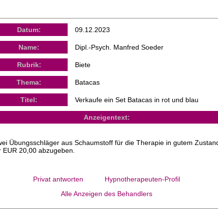
Datum:
09.12.2023
Name:
Dipl.-Psych. Manfred Soeder
Rubrik:
Biete
Thema:
Batacas
Titel:
Verkaufe ein Set Batacas in rot und blau
Anzeigentext:
ei Übungsschläger aus Schaumstoff für die Therapie in gutem Zustan
r EUR 20,00 abzugeben.
Privat antworten
Hypnotherapeuten-Profil
Alle Anzeigen des Behandlers