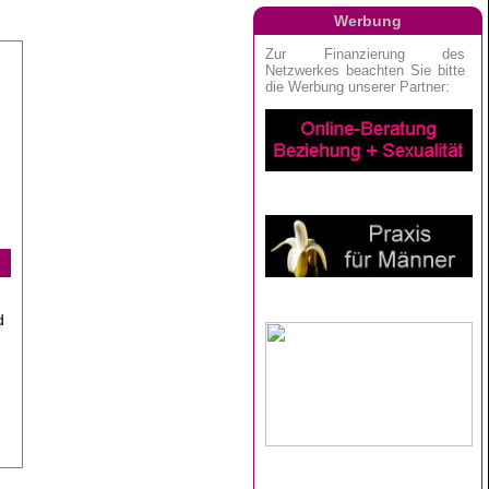
Werbung
d