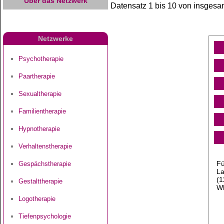
Über das Netzwerk
Datensatz 1 bis 10 von insgesam
Netzwerke
Psychotherapie
Paartherapie
Sexualtherapie
Familientherapie
Hypnotherapie
Verhaltenstherapie
Fü
Gespächstherapie
La
(1
Gestalttherapie
Wh
Logotherapie
Tiefenpsychologie