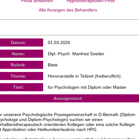
Privat antworten
Hypnotherapeuten-Profil
Alle Anzeigen des Behandlers
Datum:
01.03.2026
Name:
Dipl.-Psych. Manfred Soeder
Rubrik:
Biete
Thema:
Honorarstelle in Teilzeit (freiberuflich)
Titel:
für Psychologen mit Diplom oder Master
Anzeigentext:
r unserere Psychologische Praxisgemeinschaft in D-Benrath (Diplom-
ychologe und Diplom-Psychologin) suchen wir einen
rhaltenstherapeutisch orientierten Kollegen oder eine solche Kollegin
t Approbation oder Heilkundeerlaubnis nach HPG.