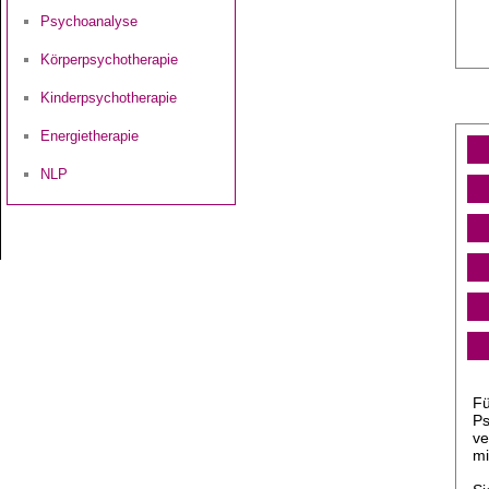
Psychoanalyse
Körperpsychotherapie
Kinderpsychotherapie
Energietherapie
NLP
Fü
Ps
ve
mi