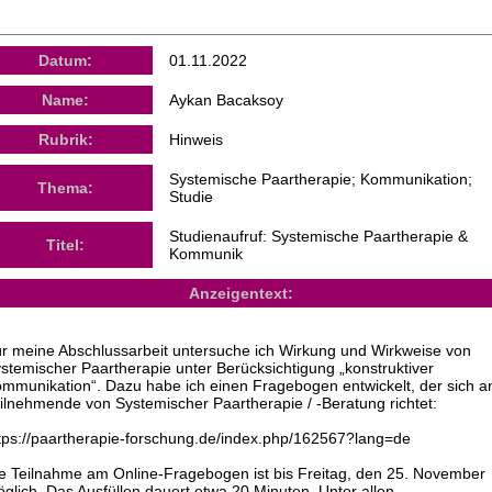
Datum:
01.11.2022
Name:
Aykan Bacaksoy
Rubrik:
Hinweis
Systemische Paartherapie; Kommunikation;
Thema:
Studie
Studienaufruf: Systemische Paartherapie &
Titel:
Kommunik
Anzeigentext:
r meine Abschlussarbeit untersuche ich Wirkung und Wirkweise von
stemischer Paartherapie unter Berücksichtigung „konstruktiver
mmunikation“. Dazu habe ich einen Fragebogen entwickelt, der sich a
ilnehmende von Systemischer Paartherapie / -Beratung richtet:
tps://paartherapie-forschung.de/index.php/162567?lang=de
e Teilnahme am Online-Fragebogen ist bis Freitag, den 25. November
glich. Das Ausfüllen dauert etwa 20 Minuten. Unter allen