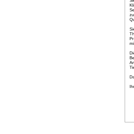
Si
Kl
Se
zu
Qu
Si
Th
Pr
mi
Di
Be
An
Ti
Da
Ih