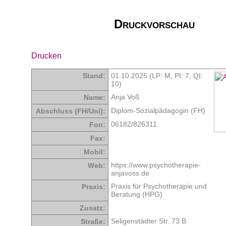
Druckvorschau
Drucken
Stand:
01.10.2025 (LP: M,
PI: 7
,
QI:
10
)
Anja Voß
Name:
Diplom-Sozialpädagogin (FH)
Abschluss (FH/Uni):
06182/826311
Fon:
Fax:
Mobil:
https://www.psychotherapie-
Web:
anjavoss.de
Praxis für Psychotherapie und
Praxis:
Beratung (HPG)
Zusatz:
Seligenstädter Str. 73 B
Straße: