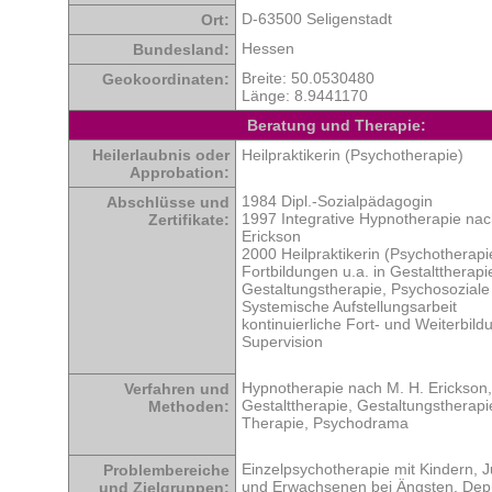
D-63500 Seligenstadt
Ort:
Hessen
Bundesland:
Breite: 50.0530480
Geokoordinaten:
Länge: 8.9441170
Beratung und Therapie:
Heilerlaubnis oder
Heilpraktikerin (Psychotherapie)
Approbation:
1984 Dipl.-Sozialpädagogin
Abschlüsse und
1997 Integrative Hypnotherapie nac
Zertifikate:
Erickson
2000 Heilpraktikerin (Psychotherapi
Fortbildungen u.a. in Gestalttherapi
Gestaltungstherapie, Psychosoziale
Systemische Aufstellungsarbeit
kontinuierliche Fort- und Weiterbild
Supervision
Hypnotherapie nach M. H. Erickson,
Verfahren und
Gestalttherapie, Gestaltungstherap
Methoden:
Therapie, Psychodrama
Einzelpsychotherapie mit Kindern, 
Problembereiche
und Erwachsenen bei Ängsten, Dep
und Zielgruppen: