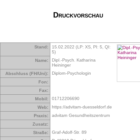
Druckvorschau
Stand:
15.02.2022 (LP: XS,
PI: 5
,
QI:
5
)
Dipl.-Psych. Katharina
Name:
Heininger
Diplom-Psychologin
Abschluss (FH/Uni):
Fon:
Fax:
01712206690
Mobil:
https://advitam-duesseldorf.de
Web:
advitam Gesundheitszentrum
Praxis:
Zusatz:
Graf-Adolf-Str. 89
Straße: