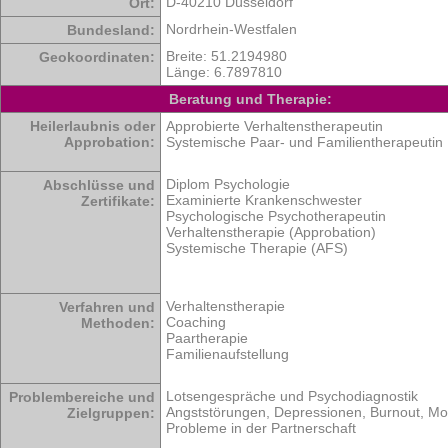
D-40210 Düsseldorf
Ort:
Nordrhein-Westfalen
Bundesland:
Breite: 51.2194980
Geokoordinaten:
Länge: 6.7897810
Beratung und Therapie:
Heilerlaubnis oder
Approbierte Verhaltenstherapeutin
Approbation:
Systemische Paar- und Familientherapeutin
Diplom Psychologie
Abschlüsse und
Examinierte Krankenschwester
Zertifikate:
Psychologische Psychotherapeutin
Verhaltenstherapie (Approbation)
Systemische Therapie (AFS)
Verhaltenstherapie
Verfahren und
Coaching
Methoden:
Paartherapie
Familienaufstellung
Lotsengespräche und Psychodiagnostik
Problembereiche und
Angststörungen, Depressionen, Burnout, Mo
Zielgruppen:
Probleme in der Partnerschaft