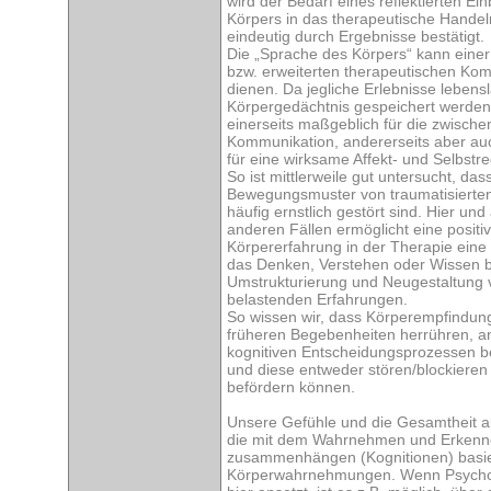
wird der Bedarf eines reflektierten E
Körpers in das therapeutische Handel
eindeutig durch Ergebnisse bestätigt.
Die „Sprache des Körpers“ kann einer
bzw. erweiterten therapeutischen Ko
dienen. Da jegliche Erlebnisse lebens
Körpergedächtnis gespeichert werden,
einerseits maßgeblich für die zwisch
Kommunikation, andererseits aber au
für eine wirksame Affekt- und Selbstre
So ist mittlerweile gut untersucht, das
Bewegungsmuster von traumatisierten
häufig ernstlich gestört sind. Hier und
anderen Fällen ermöglicht eine positi
Körpererfahrung in der Therapie eine 
das Denken, Verstehen oder Wissen b
Umstrukturierung und Neugestaltung 
belastenden Erfahrungen.
So wissen wir, dass Körperempfindun
früheren Begebenheiten herrühren, a
kognitiven Entscheidungsprozessen bet
und diese entweder stören/blockieren
befördern können.
Unsere Gefühle und die Gesamtheit al
die mit dem Wahrnehmen und Erken
zusammenhängen (Kognitionen) basie
Körperwahrnehmungen. Wenn Psycho