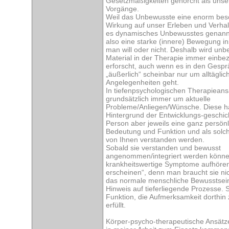
Gesetzmäßigkeiten gehorcht als uns
Vorgänge.
Weil das Unbewusste eine enorm bes
Wirkung auf unser Erleben und Verhalt
es dynamisches Unbewusstes genann
also eine starke (innere) Bewegung in
man will oder nicht. Deshalb wird un
Material in der Therapie immer einb
erforscht, auch wenn es in den Gesp
„äußerlich“ scheinbar nur um alltäglic
Angelegenheiten geht.
In tiefenpsychologischen Therapieans
grundsätzlich immer um aktuelle
Probleme/Anliegen/Wünsche. Diese 
Hintergrund der Entwicklungs-geschic
Person aber jeweils eine ganz persönl
Bedeutung und Funktion und als solch
von Ihnen verstanden werden.
Sobald sie verstanden und bewusst
angenommen/integriert werden könn
krankheitswertige Symptome aufhören
erscheinen“, denn man braucht sie nic
das normale menschliche Bewusstsei
Hinweis auf tieferliegende Prozesse. 
Funktion, die Aufmerksamkeit dorthin 
erfüllt.
Körper-psycho-therapeutische Ansätze