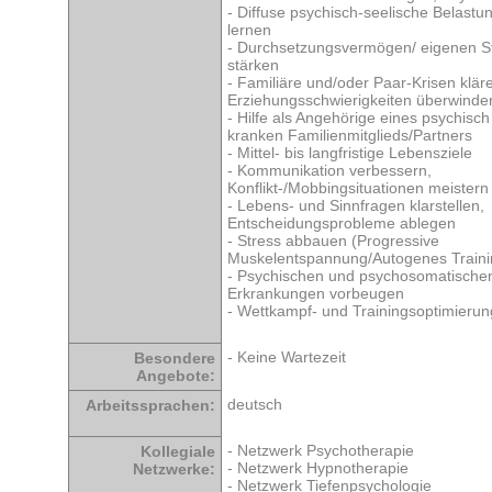
- Diffuse psychisch-seelische Belast
lernen
- Durchsetzungsvermögen/ eigenen S
stärken
- Familiäre und/oder Paar-Krisen klär
Erziehungsschwierigkeiten überwinde
- Hilfe als Angehörige eines psychisch 
kranken Familienmitglieds/Partners
- Mittel- bis langfristige Lebensziele
- Kommunikation verbessern,
Konflikt-/Mobbingsituationen meistern
- Lebens- und Sinnfragen klarstellen,
Entscheidungsprobleme ablegen
- Stress abbauen (Progressive
Muskelentspannung/Autogenes Train
- Psychischen und psychosomatische
Erkrankungen vorbeugen
- Wettkampf- und Trainingsoptimierun
- Keine Wartezeit
Besondere
Angebote:
deutsch
Arbeitssprachen:
- Netzwerk Psychotherapie
Kollegiale
- Netzwerk Hypnotherapie
Netzwerke:
- Netzwerk Tiefenpsychologie