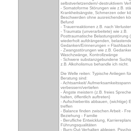
selbstverletzendem/-destruktivem Ver
- Somatoforme Störungen wie z.B. st
Krankheitsängste, Schmerzen oder kö
Beschwerden ohne ausreichenden kör
Befund
- Trauerreaktionen z.B. nach Verluste
- Traumata (unverarbeitete) wie z.B.
Posttraumatische Belastungsstörung (
wiederholt aufdrängenden, belastend
Gedanken/Erinnerungen = Flashback
- Zwangsstörungen wie z.B. Gedank
Waschzwänge, Kontrollzwänge
- Schwere substanzgebundene Sucht
z.B. Alkoholismus behandle ich nicht.
Die Welle reiten: Typische Anliegen f
Beratung sind:
- Achtsamkeit/ Aufmerksamkeitsspan
verbessern/vertiefen
- Ängste meistern (z.B. freies Sprech
halten, öffentlich auftreten)
- Aufschieberitis abbauen, (wichtige)
treffen
- Balance finden zwischen Arbeit - Frei
Beziehung - Familie
- Berufliche Entwicklung, Karriereplan
Führungsqualitäten
- Burn-Out-Verhalten ablegen, Psych