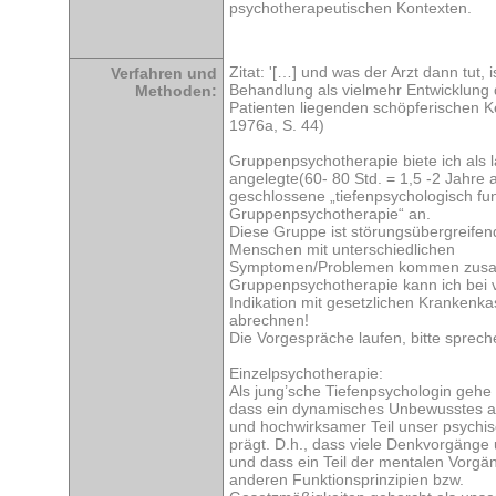
psychotherapeutischen Kontexten.
Zitat: '[…] und was der Arzt dann tut, 
Verfahren und
Behandlung als vielmehr Entwicklung 
Methoden:
Patienten liegenden schöpferischen K
1976a, S. 44)
Gruppenpsychotherapie biete ich als 
angelegte(60- 80 Std. = 1,5 -2 Jahre
geschlossene „tiefenpsychologisch fun
Gruppenpsychotherapie“ an.
Diese Gruppe ist störungsübergreifend
Menschen mit unterschiedlichen
Symptomen/Problemen kommen zus
Gruppenpsychotherapie kann ich bei 
Indikation mit gesetzlichen Krankenk
abrechnen!
Die Vorgespräche laufen, bitte sprech
Einzelpsychotherapie:
Als jung’sche Tiefenpsychologin gehe
dass ein dynamisches Unbewusstes al
und hochwirksamer Teil unser psychi
prägt. D.h., dass viele Denkvorgänge
und dass ein Teil der mentalen Vorgä
anderen Funktionsprinzipien bzw.