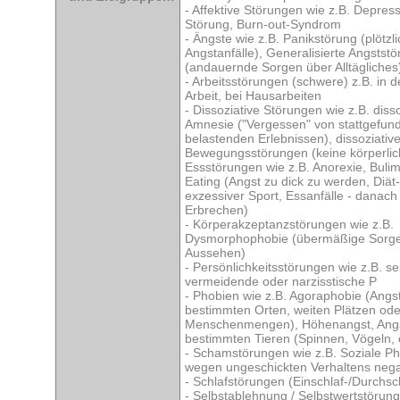
- Affektive Störungen wie z.B. Depress
Störung, Burn-out-Syndrom
- Ängste wie z.B. Panikstörung (plötzl
Angstanfälle), Generalisierte Angstst
(andauernde Sorgen über Alltägliches
- Arbeitsstörungen (schwere) z.B. in de
Arbeit, bei Hausarbeiten
- Dissoziative Störungen wie z.B. disso
Amnesie ("Vergessen" von stattgefun
belastenden Erlebnissen), dissoziativ
Bewegungsstörungen (keine körperlic
Essstörungen wie z.B. Anorexie, Bulim
Eating (Angst zu dick zu werden, Diät
exzessiver Sport, Essanfälle - danac
Erbrechen)
- Körperakzeptanzstörungen wie z.B.
Dysmorphophobie (übermäßige Sorg
Aussehen)
- Persönlichkeitsstörungen wie z.B. se
vermeidende oder narzisstische P
- Phobien wie z.B. Agoraphobie (Angst
bestimmten Orten, weiten Plätzen ode
Menschenmengen), Höhenangst, Angs
bestimmten Tieren (Spinnen, Vögeln, e
- Schamstörungen wie z.B. Soziale Ph
wegen ungeschickten Verhaltens negat
- Schlafstörungen (Einschlaf-/Durchsc
- Selbstablehnung / Selbstwertstörung