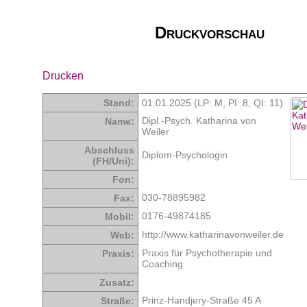
Druckvorschau
Drucken
Stand:
01.01.2025 (LP: M,
PI: 8
,
QI: 11
)
Dipl.-Psych. Katharina von
Name:
Weiler
Abschluss
Diplom-Psychologin
(FH/Uni):
Fon:
030-78895982
Fax:
0176-49874185
Mobil:
http://www.katharinavonweiler.de
Web:
Praxis für Psychotherapie und
Praxis:
Coaching
Zusatz:
Prinz-Handjery-Straße 45 A
Straße: