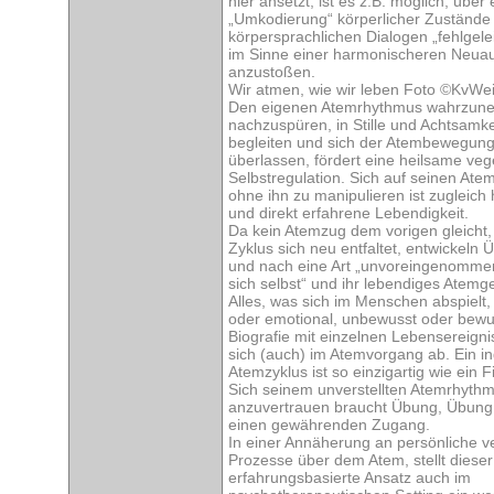
hier ansetzt, ist es z.B. möglich, über 
„Umkodierung“ körperlicher Zustände 
körpersprachlichen Dialogen „fehlgele
im Sinne einer harmonischeren Neuau
anzustoßen.
Wir atmen, wie wir leben Foto ©KvWei
Den eigenen Atemrhythmus wahrzun
nachzuspüren, in Stille und Achtsamk
begleiten und sich der Atembewegung
überlassen, fördert eine heilsame veg
Selbstregulation. Sich auf seinen At
ohne ihn zu manipulieren ist zugleich
und direkt erfahrene Lebendigkeit.
Da kein Atemzug dem vorigen gleicht, 
Zyklus sich neu entfaltet, entwickeln
und nach eine Art „unvoreingenommen
sich selbst“ und ihr lebendiges Atem
Alles, was sich im Menschen abspielt,
oder emotional, unbewusst oder bewus
Biografie mit einzelnen Lebensereignis
sich (auch) im Atemvorgang ab. Ein ind
Atemzyklus ist so einzigartig wie ein 
Sich seinem unverstellten Atemrhyth
anzuvertrauen braucht Übung, Übung
einen gewährenden Zugang.
In einer Annäherung an persönliche v
Prozesse über dem Atem, stellt dieser
erfahrungsbasierte Ansatz auch im