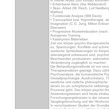
in meiner Arbeit zum Einsatz kommen
• Erfahrbarer Atem (Ilse Middendorf)
• Skan- Arbeit (W. Reich, Loil Neidber
Mathes)
• Funktionale Analyse (Will Davis)
• Trancearbeit bzw. Hypnotherapie, ak
Imagination (C.G. Jung, Milton Eriks
Eberwein)
• Progressive Muskelrelaxation (nach
Autogenes Training
• Katahymes Bilderleben
Ziel von körper-psycho-therapeutische
es, Spannungen, Konflikte und schmer
seelische Symbolisierungen im Körper, 
überwiegend unbewusst sind, psycho
Beschwerden produzieren, wahrnehmb
Veränderung zugänglich zu machen.
Die Behandlungsmethode ist von ver
Therapieansätzen geprägt. Dazu zähle
Psychoanalyse, die humanistische Psy
Gestaltpsychologie, Ausdruckstanz, T
westliche und östliche philosophische 
denen es um schöpferische selbstregu
Prozesse geht. Das körper-psycho-th
Anwendungswissen wird heute eindeu
Forschungsergebnissen in der neuer
Säuglingsforschung und der Hirnforsc
In verschiedenen Studien der Grundl