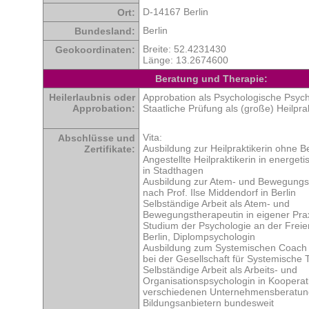
D-14167 Berlin
Ort:
Berlin
Bundesland:
Breite: 52.4231430
Geokoordinaten:
Länge: 13.2674600
Beratung und Therapie:
Heilerlaubnis oder
Approbation als Psychologische Psyc
Approbation:
Staatliche Prüfung als (große) Heilprak
Vita:
Abschlüsse und
Ausbildung zur Heilpraktikerin ohne B
Zertifikate:
Angestellte Heilpraktikerin in energeti
in Stadthagen
Ausbildung zur Atem- und Bewegungs
nach Prof. Ilse Middendorf in Berlin
Selbständige Arbeit als Atem- und
Bewegungstherapeutin in eigener Praxi
Studium der Psychologie an der Freien
Berlin, Diplompsychologin
Ausbildung zum Systemischen Coach 
bei der Gesellschaft für Systemische 
Selbständige Arbeit als Arbeits- und
Organisationspsychologin in Kooperat
verschiedenen Unternehmensberatun
Bildungsanbietern bundesweit