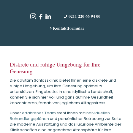
sch
wun
0211 220 66 94 00
Mom
das
Kontaktformular
Pro
Ins
(zu
Pro
Diskrete und ruhige Umgebung für Ihre
Genesung
wie
zur
Die advitam Schlossklinik bietet Ihnen eine diskrete und
lan
ruhige Umgebung, um Ihre Genesung optimal zu
unterstützen.
Eingebettet in eine idyllische Landschaft,
erl
können Sie sich hier voll und ganz auf Ihre Gesundheit
doc
konzentrieren, fernab von jeglichem Alltagsstress.
Unser
erfahrenes Team
steht Ihnen mit i
ndividuellen
Dah
Behandlungsplänen
und persönlicher Betreuung zur Seite.
Zei
Die moderne Ausstattung und das luxuriöse Ambiente der
Klinik schaffen eine angenehme Atmosphäre für Ihre
Kli