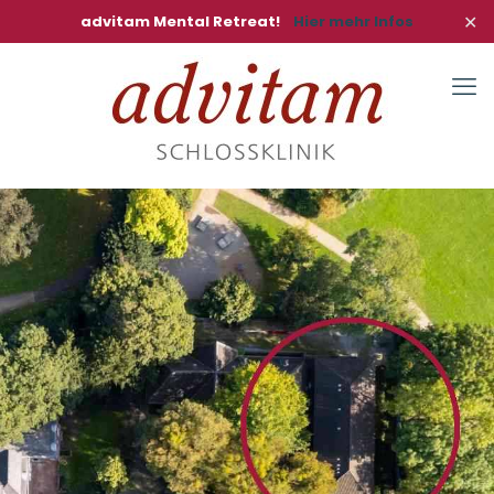
✕
advitam Mental Retreat!
Hier mehr Infos