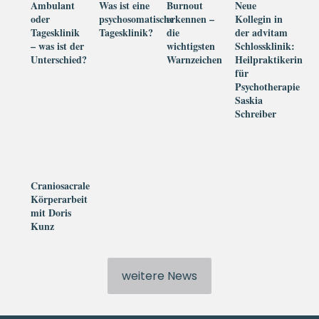
Ambulant
Was ist eine
Burnout
Neue
ode
oder
psychosomatische
erkennen –
Kollegin in
Tagesklinik
Tagesklinik?
die
der advitam
tol
– was ist der
wichtigsten
Schlossklinik:
dur
Unterschied?
Warnzeichen
Heilpraktikerin
Ver
für
Psychotherapie
Mit
Saskia
all
Schreiber
lie
Im 
sei
wer
Craniosacrale
gan
Körperarbeit
mit Doris
auc
Kunz
Ich
die
weitere News
wie
Jah