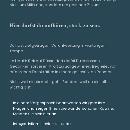
Nicht um Stillstand, sondern um gesunde Zukunft.
Zen
jed
Hier darfst du aufhören, stark zu sein.
Es 
jed
neg
Du hast viel getragen. Verantwortung. Erwartungen.
ler
Tempo.
es 
Im Health Retreat Düsseldorf darfst Du loslassen.
eig
Gedanken sortieren. Kraft zurückgewinnen. Begleitet von
erfahrenen Fachkräften in einem geschützten Rahmen.
wic
Gel
Nicht, weil nichts mehr geht. Sondern weil du dir selbst
wichtig bist.
unt
in 
tot
In einem Vorgespräch beantworten wir gern Ihre
Fragen und zeigen Ihnen die wunderschönen Räume.
sel
Melden Sie sich hier an:
ken
info@advitam-schlossklinik.de