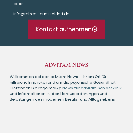
Ich
oder
kö
info@retreat-duesseldorf.de
Ref
dir
Kontakt aufnehmen
Ver
das
eig
mic
auc
ADVITAM NEWS
ich
Willkommen bei den advitam News – Ihrem Ort für
mor
hilfreiche Einblicke rund um die psychische Gesundheit.
wird
Hier finden Sie regelmäßig
News zur advitam Schlossklinik
und Informationen zu den Herausforderungen und
Belastungen des modernen Berufs- und Alltagslebens.
Jed
wirk
man
sei
mit