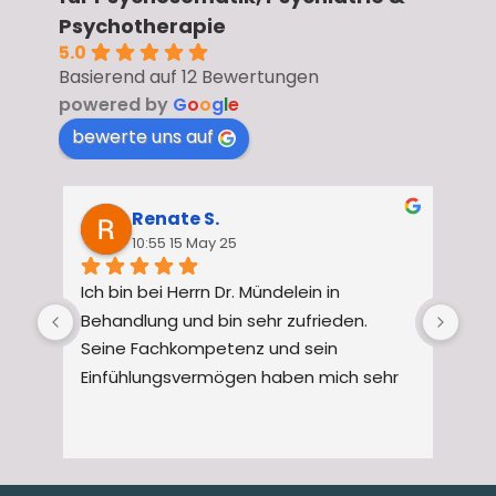
Psychotherapie
5.0
Basierend auf 12 Bewertungen
powered by
G
o
o
g
l
e
bewerte uns auf
Renate S.
10:55 15 May 25
Ich bin bei Herrn Dr. Mündelein in 
Ich
Behandlung und bin sehr zufrieden.
mei
Seine Fachkompetenz und sein 
wir
Einfühlungsvermögen haben mich sehr 
beeindruckt.
Man
Er nahm sich Zeit und erklärte alles 
Umf
verständlich.
nac
Ich kann Ihn nur wärmstens 
pos