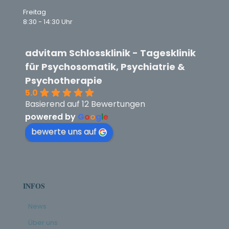
Freitag
8:30 - 14:30 Uhr
advitam Schlossklinik - Tagesklinik
für Psychosomatik, Psychiatrie &
Psychotherapie
5.0
Basierend auf 12 Bewertungen
powered by
G
o
o
g
l
e
bewerte uns auf
INFOS
News
Über uns