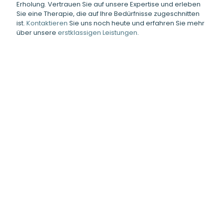
Erholung. Vertrauen Sie auf unsere Expertise und erleben
ent
Sie eine Therapie, die auf Ihre Bedürfnisse zugeschnitten
ist.
Kontaktieren
Sie uns noch heute und erfahren Sie mehr
über unsere
erstklassigen Leistungen
.
Zue
The
ich
und 
bes
Dur
Rob
advitam Schlossklinik 360° Ansicht
Hie
The
Men
die
mir
Neu
mir