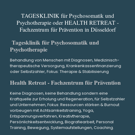
weiterempfehlen und Danke Ihm für die 
Gef
gute und fachliche Betreung.
TAGESKLINIK für Psychosomatik und
Ebenso kann ich der Frau Dr.Möhrlein 
Ich 
Psychotherapie oder HEALTH RETREAT -
Fachzentrum für Prävention in Düsseldorf
meinen tiefsten Danke aussprechen, 
Ene
weil ich mich voll und ganz verstanden 
ein
Tagesklinik für Psychosomatik und
und in sehr guten Händen fühle.
Psychotherapie
Auch der Standort der Privat Klinik ist 
Die
sehr zu empfehlen. Dieser liegt mitten in 
pro
Behandlung von Menschen mit Diagnosen, Medizinisch-
therapeutische Versorgung, Krankenkassenfinanzierung
der Natur im Schlosspark und bietet 
jed
oder Selbstzahler, Fokus: Therapie & Stabilisierung
zahlreiche
mit
Health Retreat - Fachzentrum für Prävention
Erholungsmöglichkeiten.
Erf
Zudem ist das Ambiente sowie der 
Keine Diagnosen, keine Behandlung sondern eine
großzügige Platz der Zimmer und 
Man
Kraftquelle zur Erholung und Regeneration, für Selbstzahler
und Unternehmen, Fokus: Ressourcen stärken & Burnout
Räumlichkeiten sehr geschmackvoll.
sei
vorbeugen mit Achtsamkeitstraining, Yoga,
Ich kann die Klinik nur weiterempfehlen.
sei
Entspannungsverfahren, Kreativtherapie,
Ganz liebe Grüße
dam
Persönlichkeitsentwicklung, Biografiearbeit, Personal
Training, Bewegung, Systemaufstellungen, Coaching.
Frau R.Grünler-Roos
ver