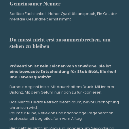
Gemeinsamer Nenner
Ich
Seriöse Fachlichkeit, Hoher Qualitätsanspruch, Ein Ort, der
bes
mentale Gesundheit ernst nimmt
Pro
zus
Du musst nicht erst zusammenbrechen, um
abs
stehen zu bleiben
ein
anz
Tag
Prävention ist kein Zeichen von Schwäche. Sie ist
zu 
eine bewusste Entscheidung für Stabilität, Klarheit
und Lebensqualität
Das
Burnout beginnt leise. Mit dauerhaftem Druck. Mit innerer
Mal
Distanz. Mit dem Gefühl, nur noch zu funktionieren.
Tag
Das Mental Health Retreat bietet Raum, bevor Erschöpfung
Sow
chronisch wird.
Mus
Raum für Ruhe, Reflexion und nachhaltige Regeneration –
professionell begleitet, fern vom Alltag.
ein
Gef
Hier geht es nicht um Rückzug, sondern um Neuordnung.